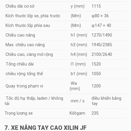
Chiều dài cơ sở
y (mm)
1115
Kích thước lốp xe, phía trước
(Mm)
φ80 × 36
Kích thước lốp phía sau
(Mm)
φ147 × 40
Chiều cao nâng
h1 (mm)
1270/1490
Max. chiều cao nâng
h3 (mm)
1945/2385
Chiều cao, càng mở rộng
h4 (mm)
2100/2640
Tổng chiều dài
l1 (mm)
1520
chiều rộng tổng thể
b1 (mm)
1050
Wa
Quay trong phạm vi
1200
(mm)
Tốc độ hạ thấp, laden / không
điều khiển bằng
mm / s
tải
tay
Trọng lượng xe
Kilôgam
235
7. XE NÂNG TAY CAO XILIN JF