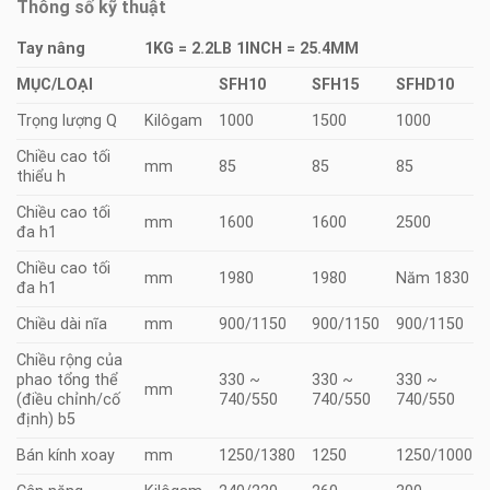
Thông số kỹ thuật
Tay nâng
1KG = 2.2LB 1INCH = 25.4MM
MỤC/LOẠI
SFH10
SFH15
SFHD10
Trọng lượng Q
Kilôgam
1000
1500
1000
Chiều cao tối
mm
85
85
85
thiểu h
Chiều cao tối
mm
1600
1600
2500
đa h1
Chiều cao tối
mm
1980
1980
Năm 1830
đa h1
Chiều dài nĩa
mm
900/1150
900/1150
900/1150
Chiều rộng của
phao tổng thể
330 ~
330 ~
330 ~
mm
(điều chỉnh/cố
740/550
740/550
740/550
định) b5
Bán kính xoay
mm
1250/1380
1250
1250/1000