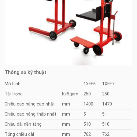
Thông số kỹ thuật
Mô hình
1XFE6
1XFE7
Tải trọng
Kilôgam
250
250
Chiều cao nâng cao nhất
mm
1400
1470
Chiều cao nâng thấp nhất
mm
5
5
Chiều dài nền tảng
mm
510
510
Tổng chiều dài
mm
762
762