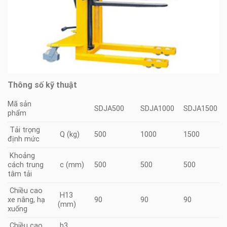
Thông số kỹ thuật
Mã sản
SDJA500
SDJA1000
SDJA1500
phẩm
Tải trọng
Q (kg)
500
1000
1500
định mức
Khoảng
cách trung
c (mm)
500
500
500
tâm tải
Chiều cao
H13
xe nâng, hạ
90
90
90
(mm)
xuống
Chiều cao
h3