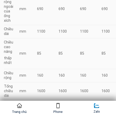
rộng
ngoài
mm
690
690
690
690
của
ống
xích
Chiều
mm
1100
1100
1100
1100
dài
Chiều
cao
nâng
mm
85
85
85
85
thấp
nhất
Chiều
mm
160
160
160
160
rộng
Tổng
chiều
mm
1600
1600
1600
1600
dài
Chiều
rộng
mm
725
725
725
725
Zalo
Trang chủ
Phone
tổng