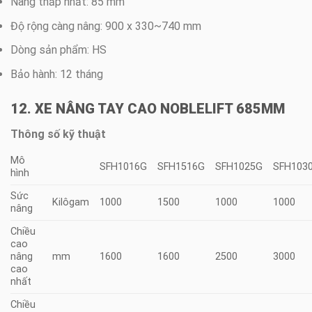
Nâng thấp nhất: 85 mm
Độ rộng càng nâng: 900 x 330~740 mm
Dòng sản phẩm: HS
Bảo hành: 12 tháng
12. XE NÂNG TAY CAO NOBLELIFT 685MM
Thông số kỹ thuật
Mô
SFH1016G
SFH1516G
SFH1025G
SFH103
hình
Sức
Kilôgam
1000
1500
1000
1000
nâng
Chiều
cao
nâng
mm
1600
1600
2500
3000
cao
nhất
Chiều