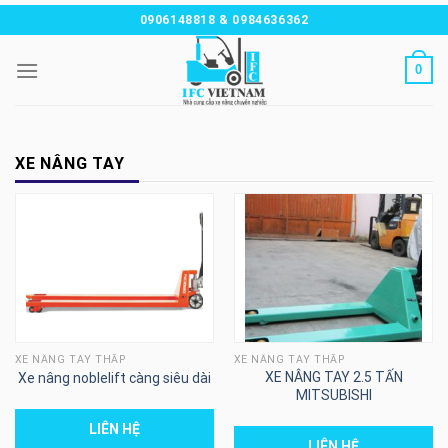
Chuyển
0906148818 & 0984636362
đến
nội
0
dung
XE NÂNG TAY
XE NÂNG TAY THẤP
XE NÂNG TAY THẤP
XE NÂNG TAY 2.5 TẤN
Xe nâng noblelift càng siêu dài
MITSUBISHI
LIÊN HỆ
LIÊN HỆ