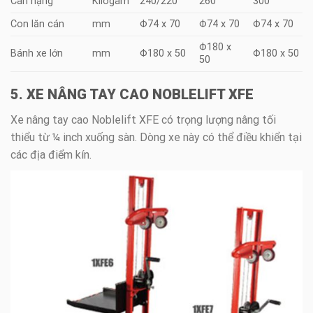
Cân nặng
Kilôgam
240/220
260
300
Con lăn cán
mm
Φ74 x 70
Φ74 x 70
Φ74 x 70
Φ180 x
Bánh xe lớn
mm
Φ180 x 50
Φ180 x 50
50
5. XE NÂNG TAY CAO NOBLELIFT XFE
Xe nâng tay cao Noblelift XFE có trọng lượng nâng tối
thiểu từ ¼ inch xuống sàn. Dòng xe này có thể điều khiển tại
các địa điểm kín.