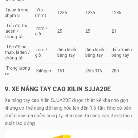
Quay trong
Wa
1235
1235
1235
phạm vi
(mm)
Tốc độ tời,
mm /
laden /
25
25
21
giờ
không tải
Tốc độ hạ
mm /
điều khiển
điều khiển
điều khiển
thấp, laden /
giờ
bằng tay
bằng tay
bằng tay
không tải
Trọng lượng
Kilôgam
161
250/316
280
xe
9. XE NÂNG TAY CAO XILIN SJJA20E
Xe nâng tay cao Xilin SJJA20E được thiết kế khá nhỏ gọn
nhưng có thể nâng đỡ hàng hóa lên đến 1,5 tấn. Nhờ có sản
phẩm này mà nhiều công ty, nhà máy đã nâng cao được hiệu
suất lao động.