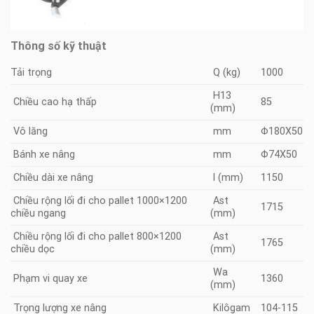
Thông số kỹ thuật
Tải trọng
Q (kg)
1000
H13
Chiều cao hạ thấp
85
(mm)
Vô lăng
mm
Φ180X50
Bánh xe nâng
mm
Φ74X50
Chiều dài xe nâng
l (mm)
1150
Chiều rộng lối đi cho pallet 1000×1200
Ast
1715
chiều ngang
(mm)
Chiều rộng lối đi cho pallet 800×1200
Ast
1765
chiều dọc
(mm)
Wa
Phạm vi quay xe
1360
(mm)
Trọng lượng xe nâng
Kilôgam
104-115