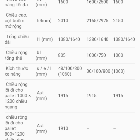
1600
1600/2500
1600
nâng tối đa
(mm)
Chiều cao,
cột buồm
h4mm)
2010
2165/2925
2150
mở rộng
Tổng chiều
l1 (mm)
1380/1640
1380/1640
1380/1640
dài
Chiều rộng
b1
805
1000/750
1000
tổng thể
(mm)
Kích thước
s / e / l
48/100/800
30/100/800 (1060)
xe nâng
(mm)
(1060)
Chiều rộng
lối đi cho
Ast
pallet 1000 ×
1915
1915
1915
(mm)
1200 chiều
ngang
chiều rộng
lối đi cho
Ast
pallet
1910
–
–
(mm)
800×1200
chiều dọc