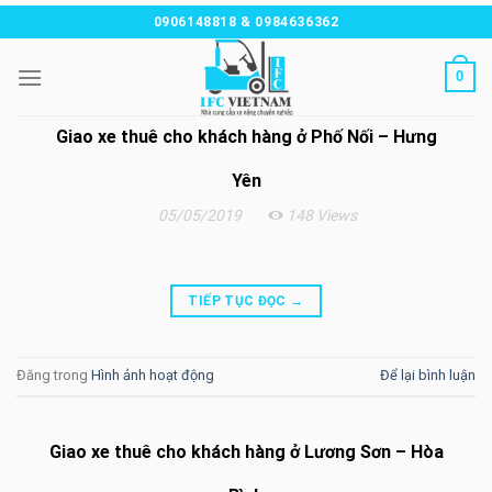
Chuyển
0906148818 & 0984636362
đến
nội
0
dung
Giao xe thuê cho khách hàng ở Phố Nối – Hưng
Yên
05/05/2019
148 Views
TIẾP TỤC ĐỌC
→
Đăng trong
Hình ảnh hoạt động
Để lại bình luận
Giao xe thuê cho khách hàng ở Lương Sơn – Hòa