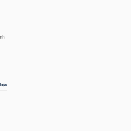
ành
 luận