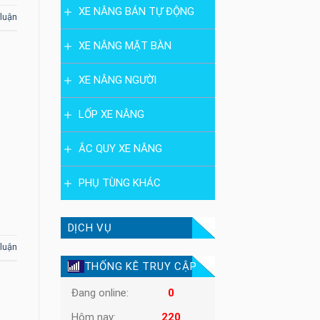
XE NÂNG BÁN TỰ ĐỘNG
 luận
XE NÂNG MẶT BÀN
XE NÂNG NGƯỜI
LỐP XE NÂNG
ẮC QUY XE NÂNG
PHỤ TÙNG KHÁC
DỊCH VỤ
 luận
THỐNG KÊ TRUY CẬP
Đang online:
0
Hôm nay:
220