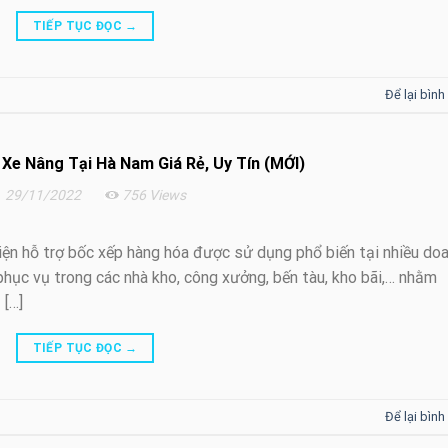
TIẾP TỤC ĐỌC
→
Để lại bình
Xe Nâng Tại Hà Nam Giá Rẻ, Uy Tín (MỚI)
29/11/2022
756 Views
ện hỗ trợ bốc xếp hàng hóa được sử dụng phổ biến tại nhiều do
 phục vụ trong các nhà kho, công xưởng, bến tàu, kho bãi,… nhằm
 […]
TIẾP TỤC ĐỌC
→
Để lại bình