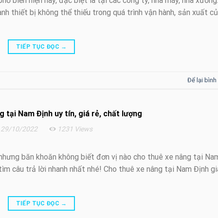
 biến hiện nay, đặc biệt là tại các công ty, nhà máy, nhà xưởng
ành thiết bị không thể thiếu trong quá trình vận hành, sản xuất c
TIẾP TỤC ĐỌC
→
Để lại bình
 tại Nam Định uy tín, giá rẻ, chất lượng
29/10/2022
1231 Views
nhưng băn khoăn không biết đơn vị nào cho thuê xe nâng tại Na
tìm câu trả lời nhanh nhất nhé! Cho thuê xe nâng tại Nam Định gi
TIẾP TỤC ĐỌC
→