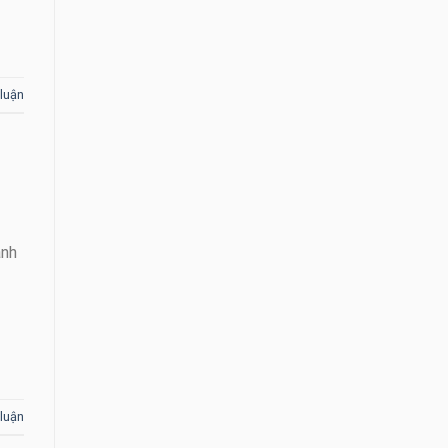
 luận
anh
 luận