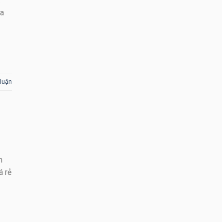
.
ủa
 luận
m
á rẻ