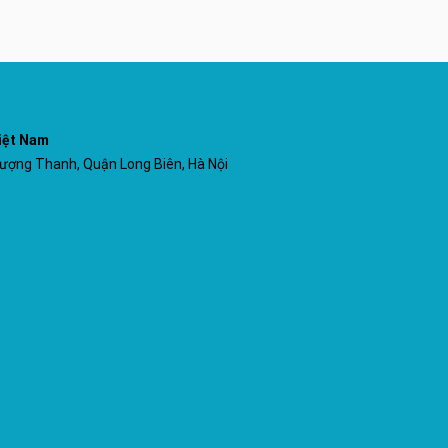
iệt Nam
ợng Thanh, Quận Long Biên, Hà Nội