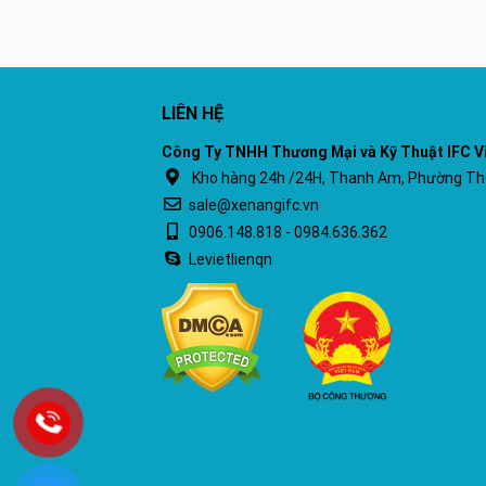
LIÊN HỆ
Công Ty TNHH Thương Mại và Kỹ Thuật IFC V
Kho hàng 24h /24H, Thanh Am, Phường Thư
sale@xenangifc.vn
0906.148.818 - 0984.636.362
Levietlienqn