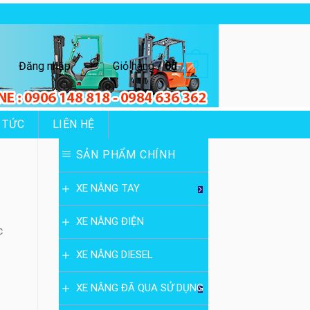
0
Đăng nhập
Giỏ hàng /
0
₫
 TỨC
LIÊN HỆ
SẢN PHẨM CHÍNH
XE NÂNG TAY
XE NÂNG ĐIỆN
c
XE NÂNG DIESEL
XE NÂNG ĐÃ QUA SỬ DỤNG