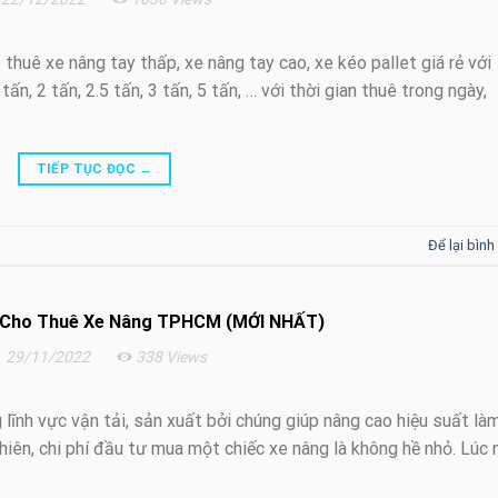
thuê xe nâng tay thấp, xe nâng tay cao, xe kéo pallet giá rẻ với
ấn, 2 tấn, 2.5 tấn, 3 tấn, 5 tấn, … với thời gian thuê trong ngày,
TIẾP TỤC ĐỌC
→
Để lại bình
ụ Cho Thuê Xe Nâng TPHCM (MỚI NHẤT)
29/11/2022
338 Views
 lĩnh vực vận tải, sản xuất bởi chúng giúp nâng cao hiệu suất là
iên, chi phí đầu tư mua một chiếc xe nâng là không hề nhỏ. Lúc n