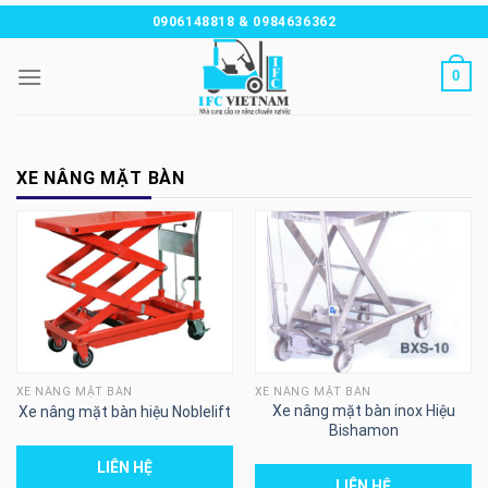
Chuyển
0906148818 & 0984636362
đến
nội
0
dung
XE NÂNG MẶT BÀN
XE NÂNG MẶT BÀN
XE NÂNG MẶT BÀN
Xe nâng mặt bàn inox Hiệu
Xe nâng mặt bàn hiệu Noblelift
Bishamon
LIÊN HỆ
LIÊN HỆ