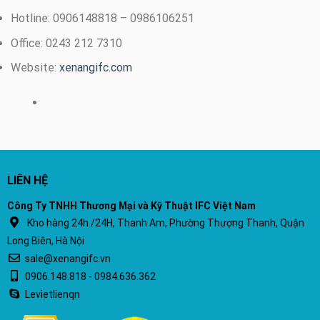
Hotline: 0906148818 – 0986106251
Office: 0243 212 7310
Website:
xenangifc.com
LIÊN HỆ
Công Ty TNHH Thương Mại và Kỹ Thuật IFC Việt Nam
Kho hàng 24h /24H, Thanh Am, Phường Thượng Thanh, Quận
Long Biên, Hà Nội
sale@xenangifc.vn
0906.148.818 - 0984.636.362
Levietlienqn