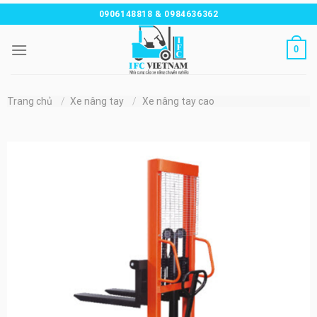
Chuyển
0906148818 & 0984636362
đến
nội
0
dung
Trang chủ
/
Xe nâng tay
/
Xe nâng tay cao