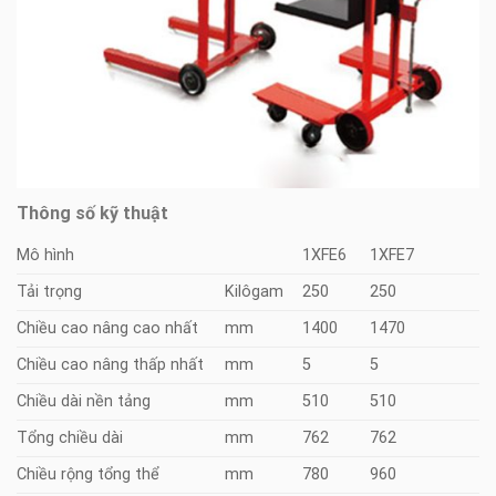
Thông số kỹ thuật
Mô hình
1XFE6
1XFE7
Tải trọng
Kilôgam
250
250
Chiều cao nâng cao nhất
mm
1400
1470
Chiều cao nâng thấp nhất
mm
5
5
Chiều dài nền tảng
mm
510
510
Tổng chiều dài
mm
762
762
Chiều rộng tổng thể
mm
780
960