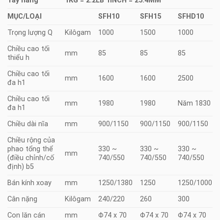
Tay nâng
1KG = 2.2LB 1INCH = 25.4MM
MỤC/LOẠI
SFH10
SFH15
SFHD10
Trọng lượng Q
Kilôgam
1000
1500
1000
Chiều cao tối
mm
85
85
85
thiểu h
Chiều cao tối
mm
1600
1600
2500
đa h1
Chiều cao tối
mm
1980
1980
Năm 1830
đa h1
Chiều dài nĩa
mm
900/1150
900/1150
900/1150
Chiều rộng của
phao tổng thể
330 ~
330 ~
330 ~
mm
(điều chỉnh/cố
740/550
740/550
740/550
định) b5
Bán kính xoay
mm
1250/1380
1250
1250/1000
Cân nặng
Kilôgam
240/220
260
300
Con lăn cán
mm
Φ74 x 70
Φ74 x 70
Φ74 x 70