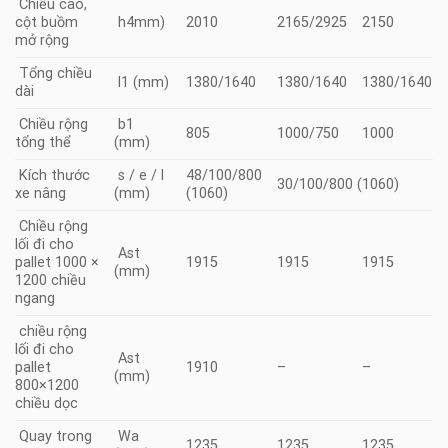
Chiều cao,
cột buồm
h4mm)
2010
2165/2925
2150
mở rộng
Tổng chiều
l1 (mm)
1380/1640
1380/1640
1380/1640
dài
Chiều rộng
b1
805
1000/750
1000
tổng thể
(mm)
Kích thước
s / e / l
48/100/800
30/100/800 (1060)
xe nâng
(mm)
(1060)
Chiều rộng
lối đi cho
Ast
pallet 1000 ×
1915
1915
1915
(mm)
1200 chiều
ngang
chiều rộng
lối đi cho
Ast
pallet
1910
–
–
(mm)
800×1200
chiều dọc
Quay trong
Wa
1235
1235
1235