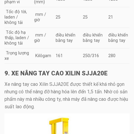
phạm vi
(mm)
Tốc độ tời,
mm /
laden /
25
25
21
giờ
không tải
Tốc độ hạ
mm /
điều khiển
điều khiển
điều khiển
thấp, laden /
giờ
bằng tay
bằng tay
bằng tay
không tải
Trọng lượng
Kilôgam
161
250/316
280
xe
9. XE NÂNG TAY CAO XILIN SJJA20E
Xe nâng tay cao Xilin SJJA20E được thiết kế khá nhỏ gọn
nhưng có thể nâng đỡ hàng hóa lên đến 1,5 tấn. Nhờ có sản
phẩm này mà nhiều công ty, nhà máy đã nâng cao được hiệu
suất lao động.