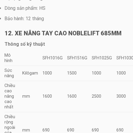
Dòng sản phẩm: HS
Bảo hành: 12 tháng
12. XE NÂNG TAY CAO NOBLELIFT 685MM
Thông số kỹ thuật
Mô
SFH1016G
SFH1516G
SFH1025G
SFH103
hình
Sức
Kilôgam
1000
1500
1000
1000
nâng
Chiều
cao
nâng
mm
1600
1600
2500
3000
cao
nhất
Chiều
rộng
ngoài
mm
690
690
690
690
của