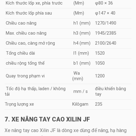
Kích thước lốp xe, phía trước
(Mm)
φ80 × 36
Kích thước lốp phía sau
(Mm)
φ147 × 40
Chiều cao nâng
h1 (mm)
1270/1490
Max. chiều cao nâng
h3 (mm)
1945/2385
Chiều cao, càng mở rộng
h4 (mm)
2100/2640
Tổng chiều dài
l1 (mm)
1520
chiều rộng tổng thể
b1 (mm)
1050
Wa
Quay trong phạm vi
1200
(mm)
Tốc độ hạ thấp, laden / không
điều khiển bằng
mm / s
tải
tay
Trọng lượng xe
Kilôgam
235
7. XE NÂNG TAY CAO XILIN JF
Xe nâng tay cao Xilin JF là dòng xe dùng để nâng, hạ hàng