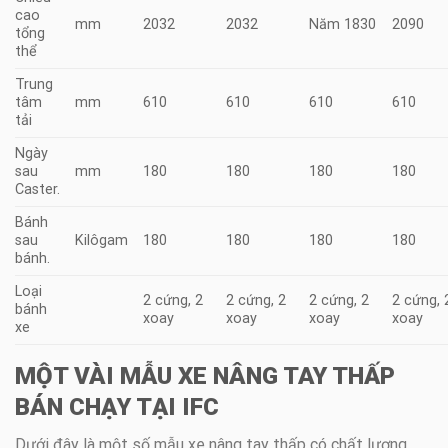
cao
mm
2032
2032
Năm 1830
2090
tổng
thể
Trung
tâm
mm
610
610
610
610
tải
Ngày
sau
mm
180
180
180
180
Caster.
Bánh
sau
Kilôgam
180
180
180
180
bánh.
Loại
2 cứng, 2
2 cứng, 2
2 cứng, 2
2 cứng, 
bánh
xoay
xoay
xoay
xoay
xe
MỘT VÀI MẪU XE NÂNG TAY THẤP
BÁN CHẠY TẠI IFC
Dưới đây là một số mẫu xe nâng tay thấp có chất lượng