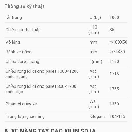
Thông số kỹ thuật
Tải trọng
Q (kg)
1000
H13
Chiều cao hạ thấp
85
(mm)
Vô lăng
mm
Φ180X50
Bánh xe nâng
mm
Φ74X50
Chiều dài xe nâng
l (mm)
1150
Chiều rộng lối đi cho pallet 1000×1200
Ast
1715
chiều ngang
(mm)
Chiều rộng lối đi cho pallet 800×1200
Ast
1765
chiều dọc
(mm)
Wa
Phạm vi quay xe
1360
(mm)
Trọng lượng xe nâng
Kilôgam
104-115
8. XE NÂNG TAY CAO XILIN SDJA