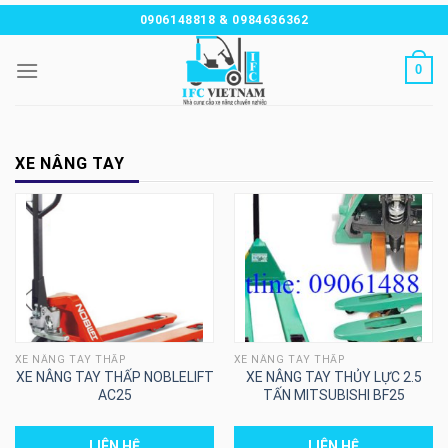
Chuyển
0906148818 & 0984636362
đến
nội
0
dung
XE NÂNG TAY
XE NÂNG TAY THẤP
XE NÂNG TAY THẤP
XE NÂNG TAY THẤP NOBLELIFT
XE NÂNG TAY THỦY LỰC 2.5
AC25
TẤN MITSUBISHI BF25
LIÊN HỆ
LIÊN HỆ