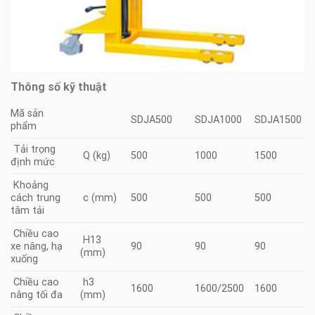
Thông số kỹ thuật
Mã sản
SDJA500
SDJA1000
SDJA1500
phẩm
Tải trọng
Q (kg)
500
1000
1500
định mức
Khoảng
cách trung
c (mm)
500
500
500
tâm tải
Chiều cao
H13
xe nâng, hạ
90
90
90
(mm)
xuống
Chiều cao
h3
1600
1600/2500
1600
nâng tối đa
(mm)