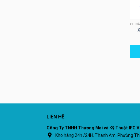
XE NÂNG ĐIỆN
XE NÂNG ĐIỆN
XE N
Xe nâng tự động Meditek
Xe nâng hàng bằng điện
X
PRS1345
Mitsubishi ngồi lái 4 bánh
LIÊN HỆ
LIÊN HỆ
LIÊN HỆ
Công Ty TNHH Thương Mại và Kỹ Thuật IFC V
Kho hàng 24h /24H, Thanh Am, Phường Thư