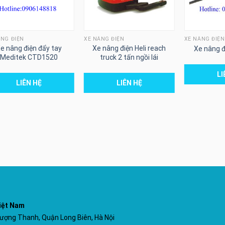
ÂNG ĐIỆN
XE NÂNG ĐIỆN
XE NÂNG ĐIỆN
e nâng điện đẩy tay
Xe nâng điện Heli reach
Xe nâng đi
Meditek CTD1520
truck 2 tấn ngồi lái
LI
LIÊN HỆ
LIÊN HỆ
iệt Nam
ợng Thanh, Quận Long Biên, Hà Nội