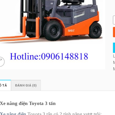
X
L
M
M
Ô TẢ
ĐÁNH GIÁ (0)
Xe nâng điện Toyota 3 tấn
Xe nâng điện
Toyota 3 tấn có 2 tính năng vượt trội: