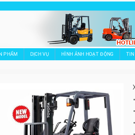
N PHẨM
DỊCH VỤ
HÌNH ẢNH HOẠT ĐỘNG
TIN