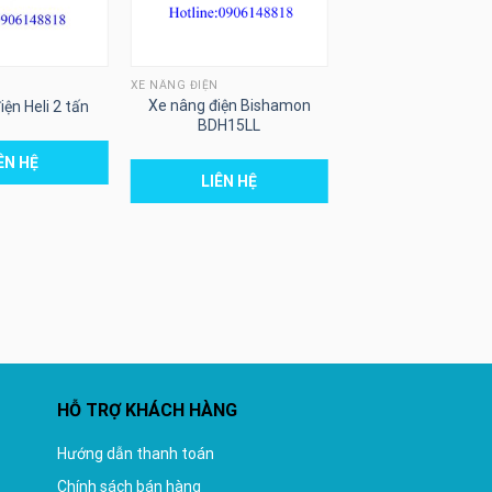
XE NÂNG ĐIỆN
XE NÂNG ĐIỆN
Xe nâng điện Bishamon
Xe nâng điện đứng 
ện Heli 2 tấn
BDH15LL
động PS1330
ÊN HỆ
LIÊN HỆ
LIÊN HỆ
HỖ TRỢ KHÁCH HÀNG
Hướng dẫn thanh toán
Chính sách bán hàng