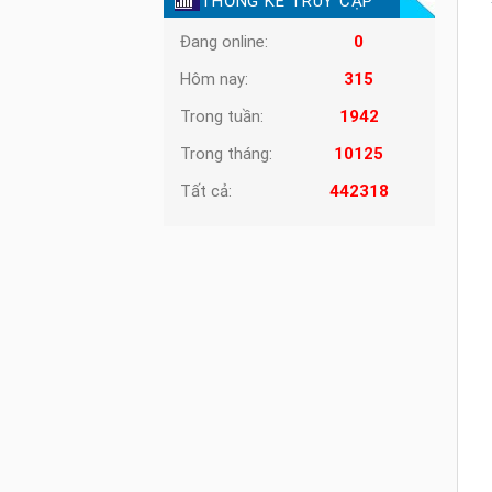
THỐNG KÊ TRUY CẬP
Đang online:
0
Hôm nay:
315
Trong tuần:
1942
Trong tháng:
10125
Tất cả:
442318