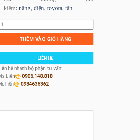
kiếm:
nâng
,
điện
,
toyota
,
tấn
e nâng điện Toyota 3 tấn số lượng
THÊM VÀO GIỎ HÀNG
LIÊN HỆ
iên hệ nhanh bộ phận tư vấn:
s.Liên
0906.148.818
r.Tiến
0984636362