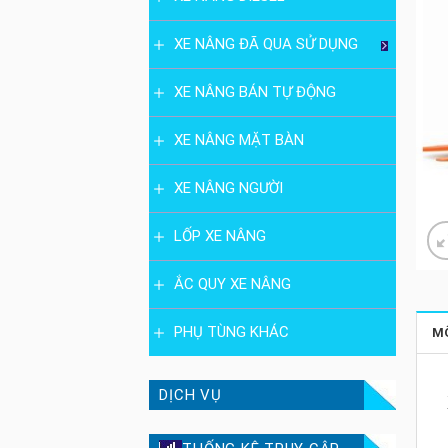
XE NÂNG ĐÃ QUA SỬ DỤNG
XE NÂNG BÁN TỰ ĐỘNG
XE NÂNG MẶT BÀN
XE NÂNG NGƯỜI
LỐP XE NÂNG
ẮC QUY XE NÂNG
PHỤ TÙNG KHÁC
M
DỊCH VỤ