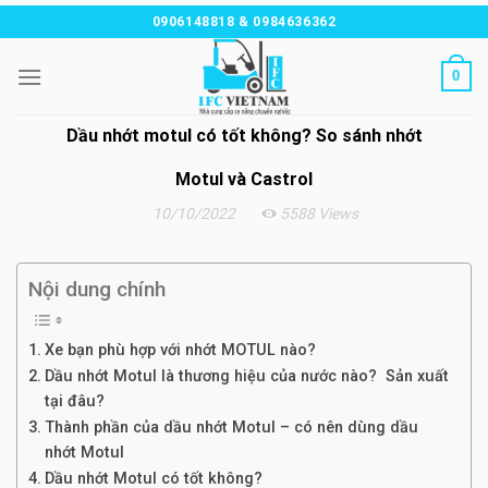
Chuyển
0906148818 & 0984636362
đến
nội
0
dung
Dầu nhớt motul có tốt không? So sánh nhớt
Motul và Castrol
10/10/2022
5588 Views
Nội dung chính
Xe bạn phù hợp với nhớt MOTUL nào?
Dầu nhớt Motul là thương hiệu của nước nào? Sản xuất
tại đâu?
Thành phần của dầu nhớt Motul – có nên dùng dầu
nhớt Motul
Dầu nhớt Motul có tốt không?