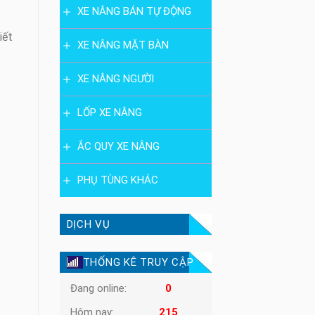
XE NÂNG BÁN TỰ ĐỘNG
iết
XE NÂNG MẶT BÀN
XE NÂNG NGƯỜI
LỐP XE NÂNG
ẮC QUY XE NÂNG
PHỤ TÙNG KHÁC
DỊCH VỤ
THỐNG KÊ TRUY CẬP
Đang online:
0
Hôm nay:
215