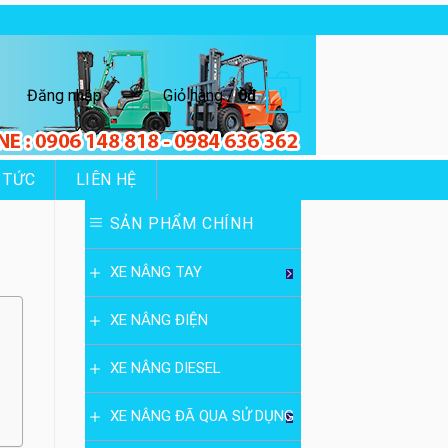
0
Đăng nhập
Giỏ hàng /
0
₫
 TỨC
LIÊN HỆ
SẢN PHẨM CHÍNH
XE NÂNG TAY
XE NÂNG ĐIỆN
XE NÂNG DIESEL
XE NÂNG ĐÃ QUA SỬ DỤNG