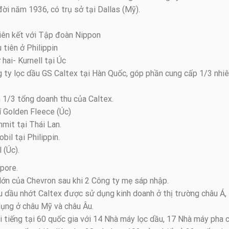
đời năm 1936, có trụ sở tại Dallas (Mỹ).
iên kết với Tập đoàn Nippon
tiên ở Philippin
ai- Kurnell tại Úc
 ty lọc dầu GS Caltex tại Hàn Quốc, góp phần cung cấp 1/3 nhi
 1/3 tổng doanh thu của Caltex.
 Golden Fleece (Úc)
mit tại Thái Lan.
il tại Philippin.
 (Úc).
pore.
lớn của Chevron sau khi 2 Công ty mẹ sáp nhập.
u dầu nhớt Caltex được sử dụng kinh doanh ở thị trường châu Á,
dụng ở châu Mỹ và châu Âu.
ổi tiếng tại 60 quốc gia với 14 Nhà máy lọc dầu, 17 Nhà máy pha 