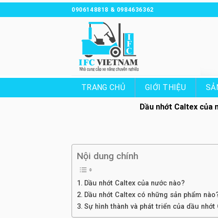
Chuyển
0906148818 & 0984636362
đến
nội
dung
TRANG CHỦ
GIỚI THIỆU
SẢ
Dầu nhớt Caltex của 
Nội dung chính
Dầu nhớt Caltex của nước nào?
Dầu nhớt Caltex có những sản phẩm nào
Sự hình thành và phát triển của dầu nhớt 