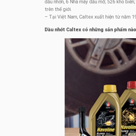
dầu nhờn, 6 Nhà máy dầu mỡ, 526 kho biển; 
trên thế giới.
– Tại Việt Nam, Caltex xuất hiện từ năm 1
Dầu nhớt Caltex có những sản phẩm nà