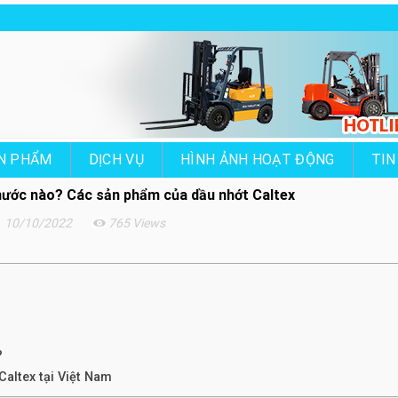
N PHẨM
DỊCH VỤ
HÌNH ẢNH HOẠT ĐỘNG
TIN
nước nào? Các sản phẩm của dầu nhớt Caltex
10/10/2022
765 Views
?
Caltex tại Việt Nam