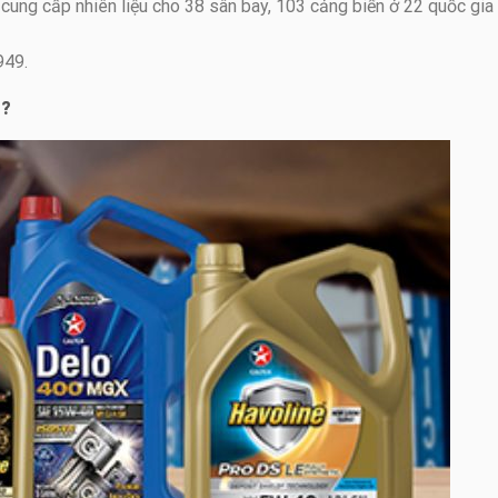
cung cấp nhiên liệu cho 38 sân bay, 103 cảng biển ở 22 quốc gia
949.
o?