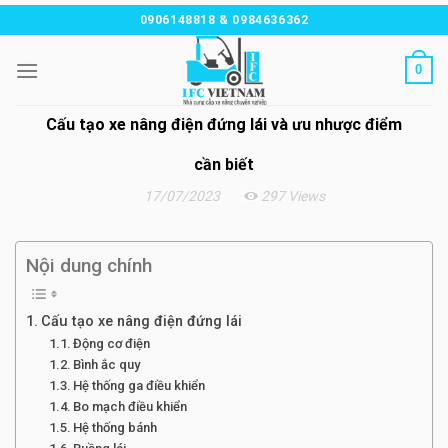
Chuyển
0906148818 & 0984636362
đến
nội
0
dung
Cấu tạo xe nâng điện đứng lái và ưu nhược điểm
cần biết
17/07/2023
297 Views
Nội dung chính
Cấu tạo xe nâng điện đứng lái
Động cơ điện
Bình ắc quy
Hệ thống ga điều khiển
Bo mạch điều khiển
Hệ thống bánh