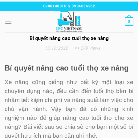
Chuyển
0906148818 & 0984636362
đến
nội
0
dung
Bí quyết nâng cao tuổi thọ xe nâng
13/10/2022
279 Views
Bí quyết nâng cao tuổi thọ xe nâng
Xe nâng cũng giống như bất kỳ một loại xe
chuyên dụng nào, đều cần đến tuổi thọ bền bỉ
nhằm tiết kiệm chi phí và năng suất làm việc cho
chủ vận hành. Vậy bạn đã có những kinh
nghiệm nào để giúp nâng cao tuổi thọ cho xe
nâng? Bài viết sau sẽ chia sẻ cho bạn một số bí
quyết hữu ích mà bạn cần ghi nh
ớ.