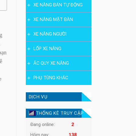
XE NÂNG BÁN TỰ ĐỘNG
XE NÂNG MẶT BÀN
XE NÂNG NGƯỜI
g
u
LỐP XE NÂNG
bạn
ê
ẮC QUY XE NÂNG
PHỤ TÙNG KHÁC
e
DỊCH VỤ
THỐNG KÊ TRUY CẬP
Đang online:
2
Hôm nay:
138