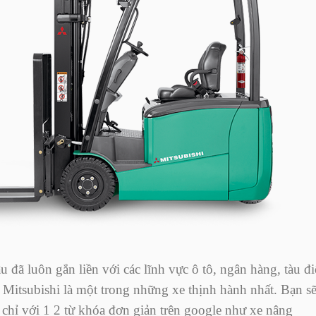
 đã luôn gắn liền với các lĩnh vực ô tô, ngân hàng, tàu đi
 Mitsubishi là một trong những xe thịnh hành nhất. Bạn s
 chỉ với 1 2 từ khóa đơn giản trên google như xe nâng