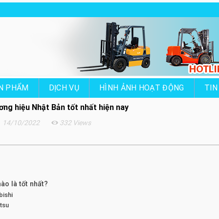
N PHẨM
DỊCH VỤ
HÌNH ẢNH HOẠT ĐỘNG
TIN
ơng hiệu Nhật Bản tốt nhất hiện nay
14/10/2022
332 Views
ào là tốt nhất?
bishi
tsu