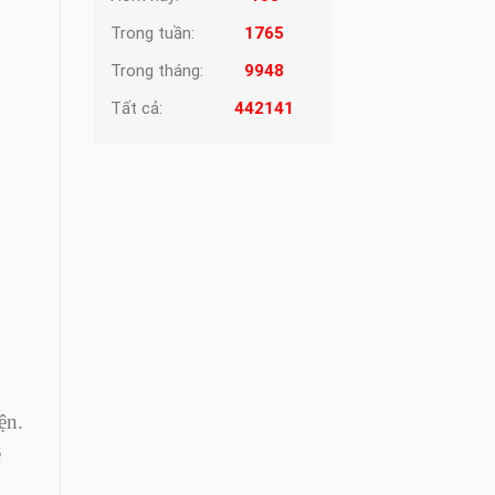
Trong tuần:
1765
Trong tháng:
9948
Tất cả:
442141
ện.
ẽ