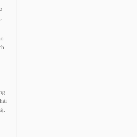
o
,
ạo
ch
ãng
hài
hật