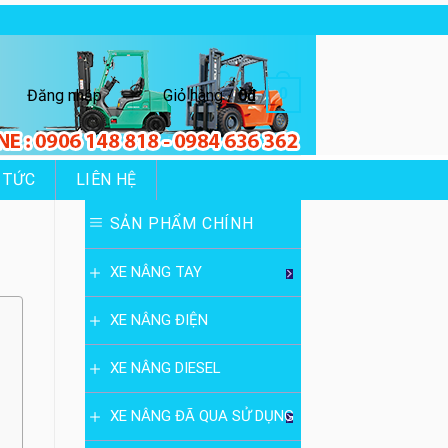
0
Đăng nhập
Giỏ hàng /
0
₫
 TỨC
LIÊN HỆ
SẢN PHẨM CHÍNH
XE NÂNG TAY
XE NÂNG ĐIỆN
XE NÂNG DIESEL
XE NÂNG ĐÃ QUA SỬ DỤNG