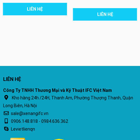
LIÊN HỆ
LIÊN HỆ
LIÊN HỆ
Công Ty TNHH Thương Mại và Kỹ Thuật IFC Việt Nam
Kho hàng 24h /24H, Thanh Am, Phường Thượng Thanh, Quận
Long Biên, Hà Nội
sale@xenangifc.vn
0906.148.818 - 0984.636.362
Levietlienqn