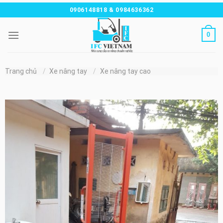
Chuyển
0906148818 & 0984636362
đến
nội
0
dung
Trang chủ
/
Xe nâng tay
/
Xe nâng tay cao