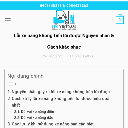
Chuyển
0906148818 & 0984636362
đến
nội
0
dung
Lỗi xe nâng không tiến lùi được: Nguyên nhân &
Cách khắc phục
06/10/2022
318 Views
Nội dung chính
Nguyên nhân gây ra lỗi xe nâng không tiến lùi được
Cách xử lý lỗi xe nâng không tiến lùi được hiệu quả
nhất
Đối với xe nâng điện
Đối với xe nâng dầu
Các lưu ý khi sử dụng xe nâng bạn cần biết