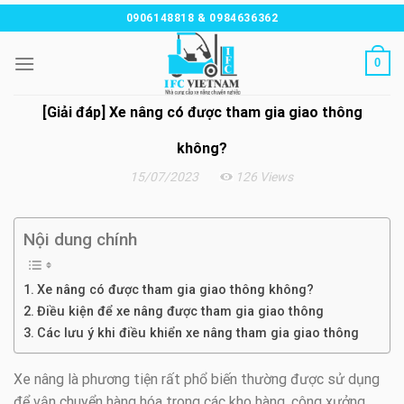
Chuyển
0906148818 & 0984636362
đến
nội
0
dung
[Giải đáp] Xe nâng có được tham gia giao thông
không?
15/07/2023
126 Views
Nội dung chính
Xe nâng có được tham gia giao thông không?
Điều kiện để xe nâng được tham gia giao thông
Các lưu ý khi điều khiển xe nâng tham gia giao thông
Xe nâng là phương tiện rất phổ biến thường được sử dụng
để vận chuyển hàng hóa trong các kho hàng, công xưởng.