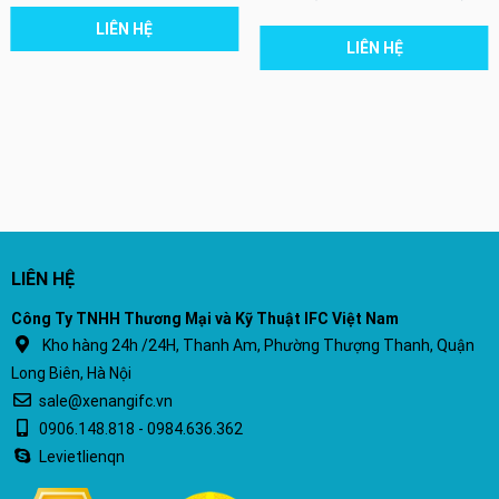
LIÊN HỆ
LIÊN HỆ
LIÊN HỆ
Công Ty TNHH Thương Mại và Kỹ Thuật IFC Việt Nam
Kho hàng 24h /24H, Thanh Am, Phường Thượng Thanh, Quận
Long Biên, Hà Nội
sale@xenangifc.vn
0906.148.818 - 0984.636.362
Levietlienqn