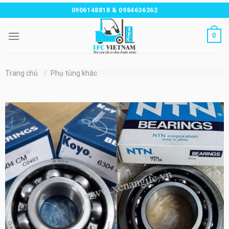
Chuyển
0906148818 & 0984636362
đến
nội
0
dung
Trang chủ
/
Phụ tùng khác