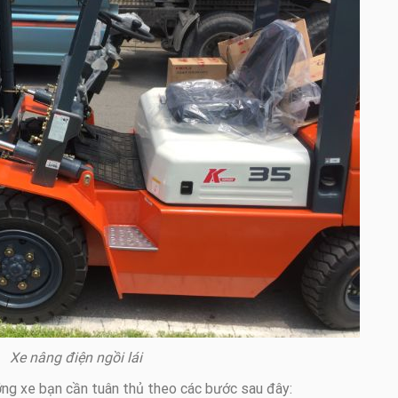
Xe nâng điện ngồi lái
ưỡng xe bạn cần tuân thủ theo các bước sau đây: