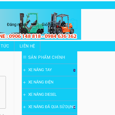
0
Đăng nhập
Giỏ hàng /
0
₫
 TỨC
LIÊN HỆ
SẢN PHẨM CHÍNH
XE NÂNG TAY
XE NÂNG ĐIỆN
XE NÂNG DIESEL
XE NÂNG ĐÃ QUA SỬ DỤNG