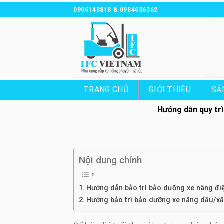
Chuyển
0906148818 & 0984636362
đến
nội
dung
TRANG CHỦ
GIỚI THIỆU
SẢ
Hướng dẫn quy trì
Nội dung chính
Hướng dẫn bảo trì bảo dưỡng xe nâng điệ
Hướng bảo trì bảo dưỡng xe nâng dầu/x