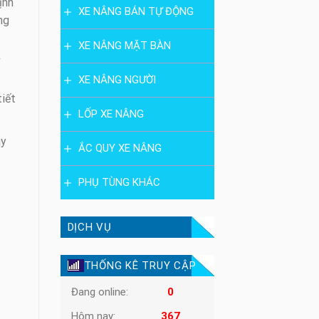
ịnh
XE NÂNG BÁN TỰ ĐỘNG
ng
XE NÂNG MẶT BÀN
XE NÂNG NGƯỜI
tiết
LỐP XE NÂNG
ãy
ẮC QUY XE NÂNG
PHỤ TÙNG KHÁC
DỊCH VỤ
THỐNG KÊ TRUY CẬP
Đang online:
0
Hôm nay:
367