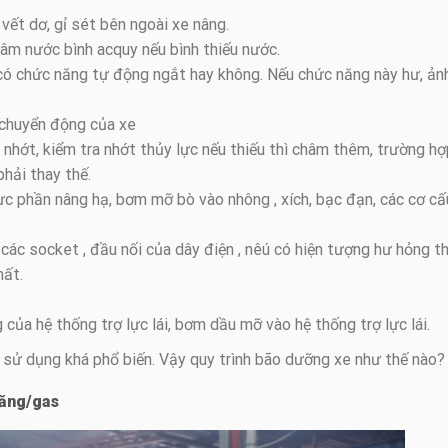
vết dơ, gỉ sét bên ngoài xe nâng.
hâm nước bình acquy nếu bình thiếu nước.
y có chức năng tự động ngắt hay không. Nếu chức năng này hư, ản
 chuyển động của xe
n nhớt, kiểm tra nhớt thủy lực nếu thiếu thì châm thêm, trường h
hải thay thế.
ực phần nâng hạ, bơm mỡ bò vào nhông , xích, bạc đạn, các cơ cấ
các socket , đầu nối của dây điện , nêú có hiện tượng hư hỏng th
hất.
 của hệ thống trợ lực lái, bơm dầu mỡ vào hệ thống trợ lực lái.
sử dụng khá phổ biến. Vậy quy trình bão dưỡng xe như thế nào?
xăng/gas