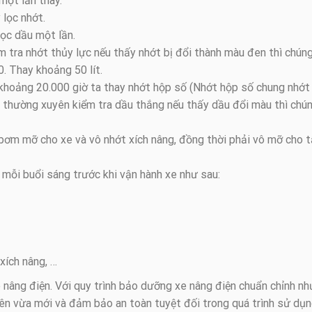
một lần thay.
 lọc nhớt.
lọc dầu một lần.
 tra nhớt thủy lực nếu thấy nhớt bị đổi thành màu đen thì chúng
0. Thay khoảng 50 lít.
 khoảng 20.000 giờ ta thay nhớt hộp số (Nhớt hộp số chung nhớt
i thường xuyên kiểm tra dầu thắng nếu thấy dầu đổi màu thì chú
bơm mỡ cho xe và vô nhớt xích nâng, đồng thời phải vô mỡ cho t
 mỗi buổi sáng trước khi vận hành xe như sau:
xích nâng, …
 nâng điện. Với quy trình bảo dưỡng xe nâng điện chuẩn chỉnh nh
ên vừa mới và đảm bảo an toàn tuyệt đối trong quá trình sử dụn