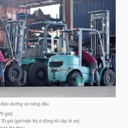
Bảo dưỡng xe nâng dầu
0 giờ).
0 giờ (giờ hiển thị ở đồng hồ tắp lô xe).