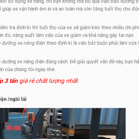
c khi sử dụng xe nâng, thì bạn không thể bỏ qua việc bảo dưỡng đ
 giúp xe vận hành êm ái và an toàn mà còn tăng tuổi thọ cho độ
m tra định kì thì tuổi thọ của xe sẽ giảm kéo theo nhiều chi phí
nh đó, năng suất làm việc của xe giảm và khả năng gây tai nạn
 dưỡng xe nâng
điện theo định kì là việc bắt buộc phải làm vừa 
o dưỡng xe nâng điện đúng cách. Để giải quyết vấn đề này, bạn h
n của chúng tôi ngay nhé.
p 3 tấn
giá rẻ chất lượng nhất
ện /ngồi lái