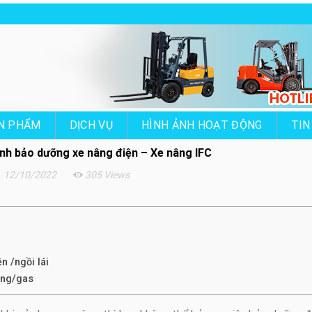
N PHẨM
DỊCH VỤ
HÌNH ẢNH HOẠT ĐỘNG
TIN
nh bảo dưỡng xe nâng điện – Xe nâng IFC
12/10/2022
305 Views
n /ngồi lái
ăng/gas