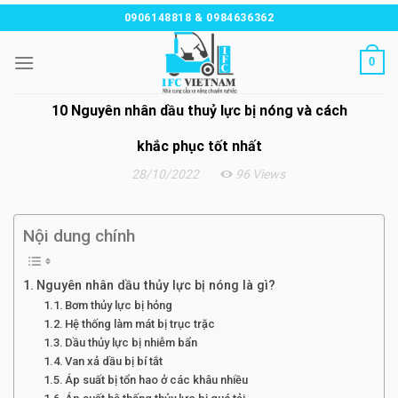
Chuyển
0906148818 & 0984636362
đến
nội
0
dung
10 Nguyên nhân dầu thuỷ lực bị nóng và cách
khắc phục tốt nhất
28/10/2022
96 Views
Nội dung chính
Nguyên nhân dầu thủy lực bị nóng là gì?
Bơm thủy lực bị hỏng
Hệ thống làm mát bị trục trặc
Dầu thủy lực bị nhiễm bẩn
Van xả dầu bị bí tắt
Áp suất bị tổn hao ở các khâu nhiều