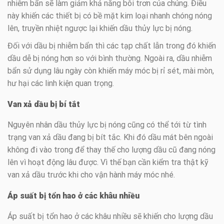
nhiễm bẩn sẽ làm giảm khả năng bôi trơn của chúng. Điều
này khiến các thiết bị có bề mặt kim loại nhanh chóng nóng
lên, truyền nhiệt ngược lại khiến dầu thủy lực bị nóng.
Đối với dầu bị nhiễm bẩn thì các tạp chất lẫn trong đó khiến
dầu dễ bị nóng hơn so với bình thường. Ngoài ra, dầu nhiễm
bẩn sử dụng lâu ngày còn khiến máy móc bị rỉ sét, mài mòn,
hư hại các linh kiện quan trọng.
Van xả dầu bị bí tắt
Nguyên nhân dầu thủy lực bị nóng cũng có thể tới từ tình
trạng van xả dầu đang bị bít tắc. Khi đó dầu mát bên ngoài
không đi vào trong để thay thế cho lượng dầu cũ đang nóng
lên vì hoạt động lâu được. Vì thế bạn cần kiểm tra thật kỹ
van xả dầu trước khi cho vận hành máy móc nhé.
Áp suất bị tổn hao ở các khâu nhiều
Áp suất bị tổn hao ở các khâu nhiều sẽ khiến cho lượng dầu