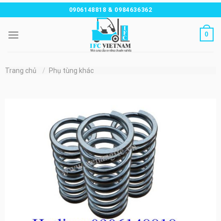
Chuyển
0906148818 & 0984636362
đến
nội
0
dung
Trang chủ
/
Phụ tùng khác