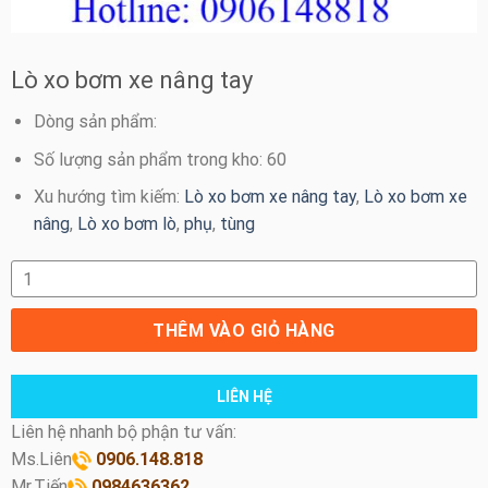
Lò xo bơm xe nâng tay
Dòng sản phẩm:
Số lượng sản phẩm trong kho: 60
Xu hướng tìm kiếm:
Lò xo bơm xe nâng tay
,
Lò xo bơm xe
nâng
,
Lò xo bơm lò
,
phụ
,
tùng
Lò xo bơm xe nâng tay số lượng
THÊM VÀO GIỎ HÀNG
LIÊN HỆ
Liên hệ nhanh bộ phận tư vấn:
Ms.Liên
0906.148.818
Mr.Tiến
0984636362