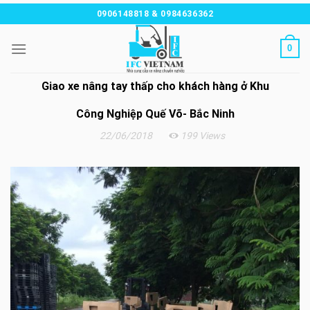
Chuyển
0906148818 & 0984636362
đến
nội
0
dung
Giao xe nâng tay thấp cho khách hàng ở Khu
Công Nghiệp Quế Võ- Bắc Ninh
22/06/2018
199 Views