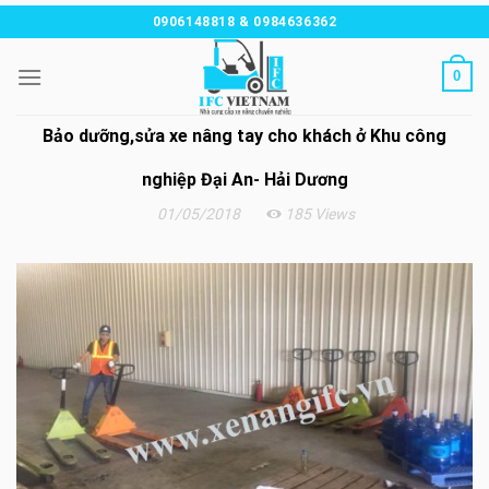
Chuyển
0906148818 & 0984636362
đến
nội
0
dung
Bảo dưỡng,sửa xe nâng tay cho khách ở Khu công
nghiệp Đại An- Hải Dương
01/05/2018
185 Views