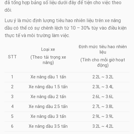
đã tổng hợp bảng số liệu dưới đây để tiện cho việc theo
dõi.
Lưu ý là mức định lượng tiêu hao nhiên liệu trên xe nâng
dầu có thể có sự chênh lệch từ 10 – 30% tùy vào điều kiện
thực tế và môi trường làm việc.
Định mức tiêu hao nhiên
Loại xe
liệu
STT
(Theo tải trọng xe
(Tính cho mỗi giờ hoạt
nâng)
động)
1
Xe nâng dầu 1 tấn
2.2L ~ 3.2L
2
Xe nâng dầu 1.5 tấn
2.3L ~ 3.4L
3
Xe nâng dầu 2 tấn
2.6L ~ 3.6L
4
Xe nâng dầu 2.5 tấn
2.7L ~ 3.8L
5
Xe nâng dầu 3 tấn
2.9L ~ 3.9L
6
Xe nâng dầu 3.5 tấn
3.2L ~ 4.2L