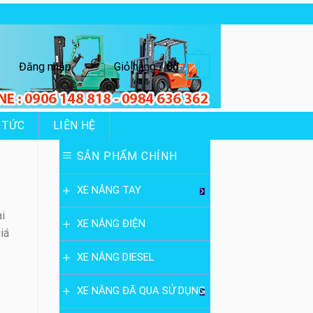
0
Đăng nhập
Giỏ hàng /
0
₫
 TỨC
LIÊN HỆ
SẢN PHẨM CHÍNH
XE NÂNG TAY
i
XE NÂNG ĐIỆN
iá
XE NÂNG DIESEL
XE NÂNG ĐÃ QUA SỬ DỤNG