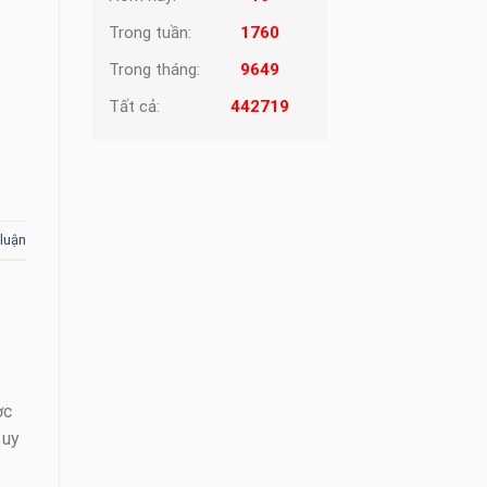
Trong tuần:
1760
Trong tháng:
9649
Tất cả:
442719
 luận
ợc
 uy