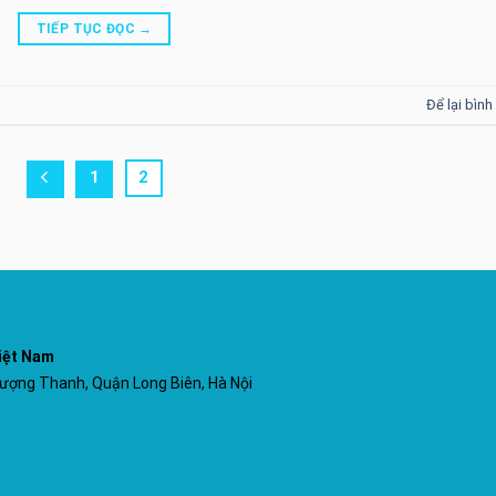
TIẾP TỤC ĐỌC
→
Để lại bình
1
2
iệt Nam
ợng Thanh, Quận Long Biên, Hà Nội