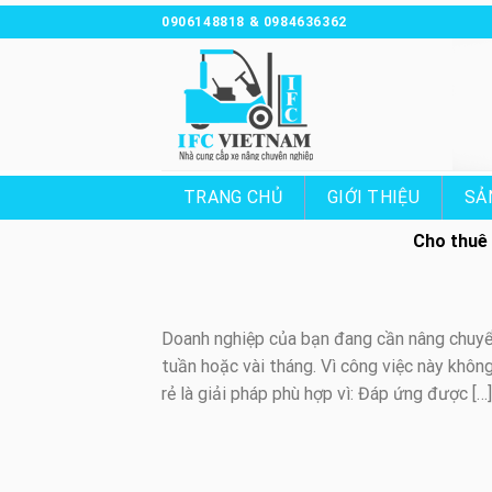
Chuyển
0906148818 & 0984636362
đến
nội
dung
TRANG CHỦ
GIỚI THIỆU
SẢ
Cho thuê 
Doanh nghiệp của bạn đang cần nâng chuyển 
tuần hoặc vài tháng. Vì công việc này khôn
rẻ là giải pháp phù hợp vì: Đáp ứng được […]