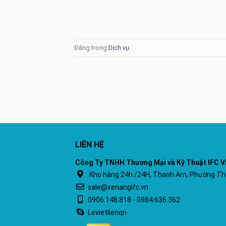
Đăng trong
Dịch vụ
LIÊN HỆ
Công Ty TNHH Thương Mại và Kỹ Thuật IFC V
Kho hàng 24h /24H, Thanh Am, Phường Thư
sale@xenangifc.vn
0906.148.818 - 0984.636.362
Levietlienqn