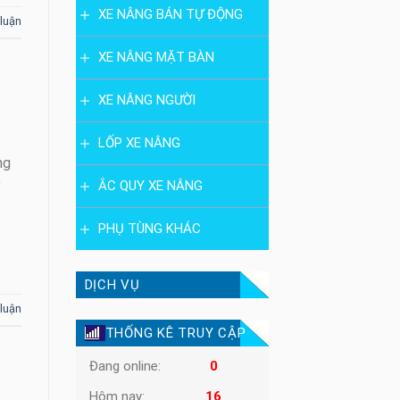
XE NÂNG BÁN TỰ ĐỘNG
 luận
XE NÂNG MẶT BÀN
XE NÂNG NGƯỜI
LỐP XE NÂNG
ng
y
ẮC QUY XE NÂNG
PHỤ TÙNG KHÁC
DỊCH VỤ
 luận
THỐNG KÊ TRUY CẬP
Đang online:
0
Hôm nay:
16