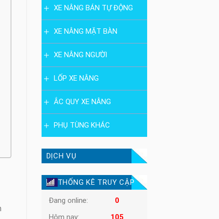
XE NÂNG BÁN TỰ ĐỘNG
XE NÂNG MẶT BÀN
XE NÂNG NGƯỜI
LỐP XE NÂNG
ẮC QUY XE NÂNG
PHỤ TÙNG KHÁC
DỊCH VỤ
THỐNG KÊ TRUY CẬP
Đang online:
0
h
Hôm nay:
105