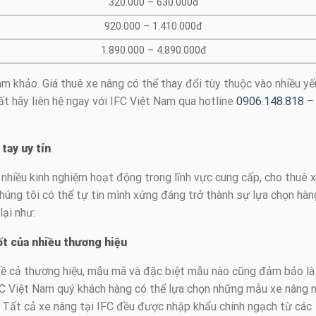
320.000 – 630.000đ
920.000 – 1.410.000đ
1.890.000 – 4.890.000đ
am khảo. Giá thuê xe nâng có thể thay đổi tùy thuộc vào nhiều yế
ất hãy liên hệ ngay với IFC Việt Nam qua hotline
0906.148.818
–
 tay uy tín
nhiều kinh nghiệm hoạt động trong lĩnh vực cung cấp, cho thuê 
Chúng tôi có thể tự tin mình xứng đáng trở thành sự lựa chọn hàn
lại như:
ốt của nhiều thương hiệu
 về cả thương hiệu, mẫu mã và đặc biệt mẫu nào cũng đảm bảo là
IFC Việt Nam quý khách hàng có thể lựa chọn những mẫu xe nâng 
. Tất cả xe nâng tại IFC đều được nhập khẩu chính ngạch từ các