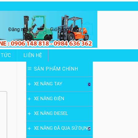
0
Đăng nhập
Giỏ hàng /
0
₫
 TỨC
LIÊN HỆ
SẢN PHẨM CHÍNH
XE NÂNG TAY
XE NÂNG ĐIỆN
XE NÂNG DIESEL
XE NÂNG ĐÃ QUA SỬ DỤNG