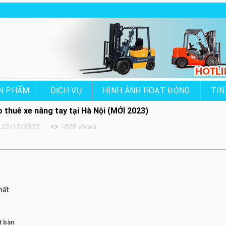
N PHẨM
DỊCH VỤ
HÌNH ẢNH HOẠT ĐỘNG
TIN
 thuê xe nâng tay tại Hà Nội (MỚI 2023)
22/12/2022
1028 Views
nhất
t bàn