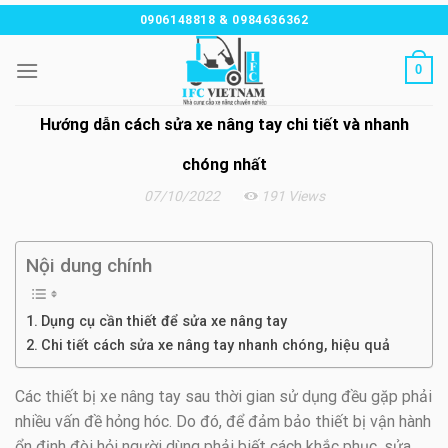
Chuyển
0906148818 & 0984636362
đến
nội
0
dung
Hướng dẫn cách sửa xe nâng tay chi tiết và nhanh
chóng nhất
07/10/2022
191 Views
Nội dung chính
Dụng cụ cần thiết để sửa xe nâng tay
Chi tiết cách sửa xe nâng tay nhanh chóng, hiệu quả
Các thiết bị xe nâng tay sau thời gian sử dụng đều gặp phải
nhiều vấn đề hỏng hóc. Do đó, để đảm bảo thiết bị vận hành
ổn định đòi hỏi người dùng phải biết cách khắc phục, sửa