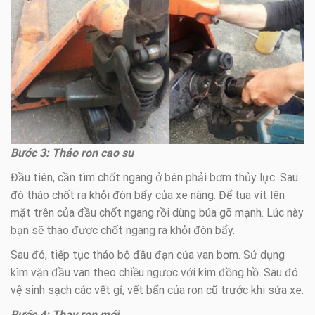
Bước 3: Tháo ron cao su
Đầu tiên, cần tìm chốt ngang ở bên phải bơm thủy lực. Sau
đó tháo chốt ra khỏi đòn bẩy của xe nâng. Để tua vít lên
mặt trên của đầu chốt ngang rồi dùng búa gõ mạnh. Lúc này
bạn sẽ tháo được chốt ngang ra khỏi đòn bẩy.
Sau đó, tiếp tục tháo bộ đầu đạn của van bơm. Sử dụng
kìm vặn đầu van theo chiều ngược với kim đồng hồ. Sau đó
vệ sinh sạch các vết gỉ, vết bẩn của ron cũ trước khi sửa xe.
Bước 4: Thay ron mới