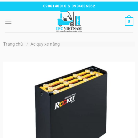
Chuyển
0906148818 & 0984636362
đến
nội
0
dung
Trang chủ
/
Ắc quy xe nâng