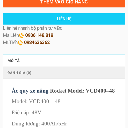
THÊM VÀO GIỎ HÀNG
LIÊN HỆ
Liên hệ nhanh bộ phận tư vấn:
Ms.Liên
0906.148.818
Mr.Tiến
0984636362
MÔ TẢ
ĐÁNH GIÁ (0)
Ắc quy xe nâng
Rocket Model: VCD400–48
Model: VCD400 – 48
Điện áp: 48V
Dung lượng: 400Ah/5Hr