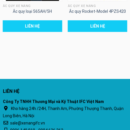
ẮC QUY XE NÂNG
ẮC QUY XE NÂNG
Ắc quy loại 565AH/5H
Ắc quy Rocket-Model 4PZS420
LIÊN HỆ
LIÊN HỆ
LIÊN HỆ
Công Ty TNHH Thương Mại và Kỹ Thuật IFC Việt Nam
Kho hàng 24h /24H, Thanh Am, Phường Thượng Thanh, Quận
Long Biên, Hà Nội
sale@xenangifc.vn