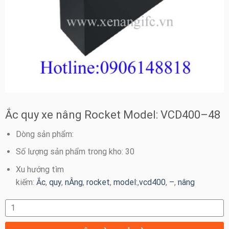
Ắc quy xe nâng Rocket Model: VCD400–48
Dòng sản phẩm:
Số lượng sản phẩm trong kho: 30
Xu hướng tìm
kiếm:
Ắc
,
quy
,
nÂng
,
rocket
,
model:
,
vcd400
,
–
,
nâng
Ắc quy xe nâng Rocket Model: VCD400–48 số lượng