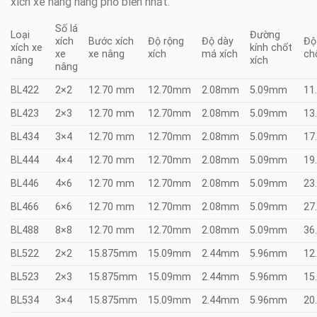
xích xe nâng hàng phổ biến nhất.
Số lá
Loại
Đường
xích
Bước xích
Độ rộng
Độ dày
Độ
xích xe
kính chốt
xe
xe nâng
xích
má xích
ch
nâng
xích
nâng
BL422
2×2
12.70 mm
12.70mm
2.08mm
5.09mm
11
BL423
2×3
12.70 mm
12.70mm
2.08mm
5.09mm
13
BL434
3×4
12.70 mm
12.70mm
2.08mm
5.09mm
17
BL444
4×4
12.70 mm
12.70mm
2.08mm
5.09mm
19
BL446
4×6
12.70 mm
12.70mm
2.08mm
5.09mm
23
BL466
6×6
12.70 mm
12.70mm
2.08mm
5.09mm
27
BL488
8×8
12.70 mm
12.70mm
2.08mm
5.09mm
36
BL522
2×2
15.875mm
15.09mm
2.44mm
5.96mm
12
BL523
2×3
15.875mm
15.09mm
2.44mm
5.96mm
15
BL534
3×4
15.875mm
15.09mm
2.44mm
5.96mm
20