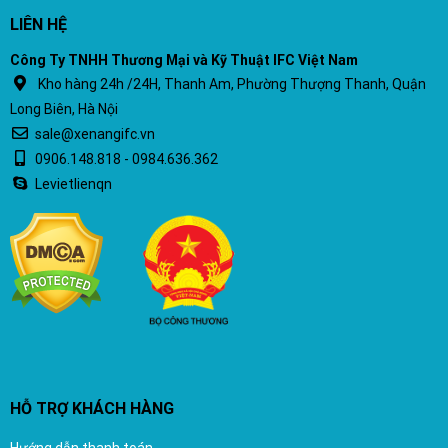
LIÊN HỆ
Công Ty TNHH Thương Mại và Kỹ Thuật IFC Việt Nam
Kho hàng 24h /24H, Thanh Am, Phường Thượng Thanh, Quận
Long Biên, Hà Nội
sale@xenangifc.vn
0906.148.818 - 0984.636.362
Levietlienqn
HỖ TRỢ KHÁCH HÀNG
Hướng dẫn thanh toán