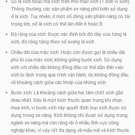
Số lá xích hoặc má xích trên mỗi mắc xích (1 đơn vị xích):
Thông thường, các sản phẩm xe nâng phổ biến sử dụng
4 lá xích. Tuy nhiên, ở một số dòng sản phẩm nâng có tải
trọng lớn, số lá xích có thể lên đến 6 hoặc 8.
Độ rộng của xích: Được xác định bởi độ dày của từng lá
xích, độ rộng tăng theo số lượng lá xích.
Chiều dài của mắc xích: Hoặc còn được gọi là chiều dài
phủ bì của mắc xích, không giống bước xích. Sử dụng
xích với chiều dài không đồng đều có thể dẫn đến việc
xích bị lệch trong quá trình vận hành, do không đồng đều
về khoảng cách giữa các khớp của nhông xích.
Bước xích: Là khoảng cách giữa hai tâm chốt xích gần
nhau nhất. Đây là một kích thước quan trọng khi chọn
mua xích, vì bước xích này quyết định loại xích được sử
dụng trong xe nâng. Xích không chỉ được sử dụng trong
ngành xe nâng mà còn rộng rãi ở nhiều lĩnh vực công
nghiệp khác, vì vậy rất đa dạng về mẫu mã và kích thước