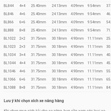
BL844
4×4
25.40mm
24.13mm
4.09mm
9.54mm
37
BL846
4×6
25.40mm
24.13mm
4.09mm
9.54mm
46
BL866
6×6
25.40mm
24.13mm
4.09mm
9.54mm
54
BL888
8×8
25.40mm
24.13mm
4.09mm
9.54mm
71
BL1022
2×2
31.75mm
30.18mm
4.90mm
11.11mm
25
BL1023
2×3
31.75mm
30.18mm
4.90mm
11.11mm
30
BL1034
3×4
31.75mm
30.18mm
4.90mm
11.11mm
40
BL1044
4×4
31.75mm
30.18mm
4.90mm
11.11mm
45
BL1046
4×6
31.75mm
30.18mm
4.90mm
11.11mm
55
BL1066
6×6
31.75mm
30.18mm
4.90mm
11.11mm
65
BL1088
8×8
31.75mm
30.18mm
4.90mm
11.11mm
84
Lưu ý khi chọn xích xe nâng hàng
Khi chọn mua xích tải cho xe nâng, bạn cần xem các loại xe