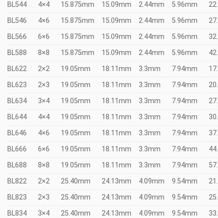
BL544
4×4
15.875mm
15.09mm
2.44mm
5.96mm
22
BL546
4×6
15.875mm
15.09mm
2.44mm
5.96mm
27
BL566
6×6
15.875mm
15.09mm
2.44mm
5.96mm
32
BL588
8×8
15.875mm
15.09mm
2.44mm
5.96mm
42
BL622
2×2
19.05mm
18.11mm
3.3mm
7.94mm
17
BL623
2×3
19.05mm
18.11mm
3.3mm
7.94mm
20
BL634
3×4
19.05mm
18.11mm
3.3mm
7.94mm
27
BL644
4×4
19.05mm
18.11mm
3.3mm
7.94mm
30
BL646
4×6
19.05mm
18.11mm
3.3mm
7.94mm
37
BL666
6×6
19.05mm
18.11mm
3.3mm
7.94mm
44
BL688
8×8
19.05mm
18.11mm
3.3mm
7.94mm
57
BL822
2×2
25.40mm
24.13mm
4.09mm
9.54mm
21
BL823
2×3
25.40mm
24.13mm
4.09mm
9.54mm
25
BL834
3×4
25.40mm
24.13mm
4.09mm
9.54mm
33