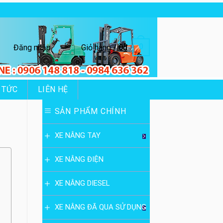
0
Đăng nhập
Giỏ hàng /
0
₫
 TỨC
LIÊN HỆ
SẢN PHẨM CHÍNH
XE NÂNG TAY
XE NÂNG ĐIỆN
XE NÂNG DIESEL
XE NÂNG ĐÃ QUA SỬ DỤNG