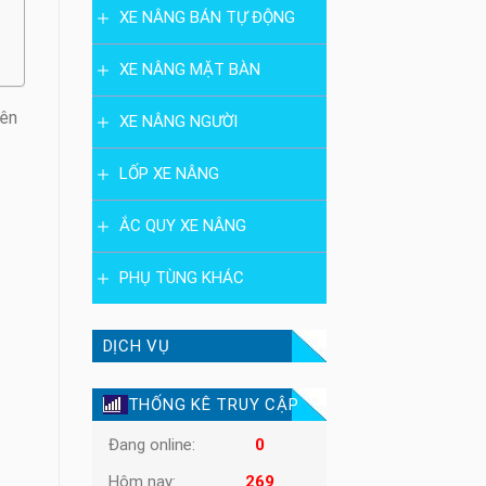
XE NÂNG BÁN TỰ ĐỘNG
XE NÂNG MẶT BÀN
iên
XE NÂNG NGƯỜI
LỐP XE NÂNG
ẮC QUY XE NÂNG
PHỤ TÙNG KHÁC
DỊCH VỤ
THỐNG KÊ TRUY CẬP
Đang online:
0
Hôm nay:
269