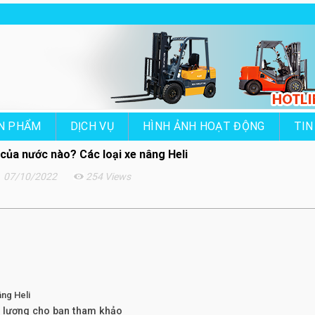
N PHẨM
DỊCH VỤ
HÌNH ẢNH HOẠT ĐỘNG
TIN
 của nước nào? Các loại xe nâng Heli
07/10/2022
254 Views
âng Heli
ất lượng cho bạn tham khảo