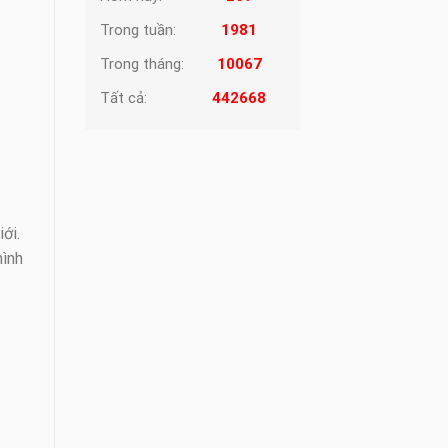
Trong tuần:
1981
Trong tháng:
10067
Tất cả:
442668
ới.
mình