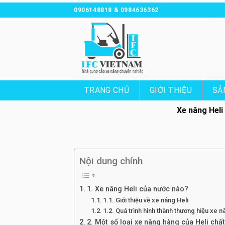
Chuyển
0906148818 & 0984636362
đến
nội
dung
TRANG CHỦ
GIỚI THIỆU
SẢ
Xe nâng Heli
Nội dung chính
1. Xe nâng Heli của nước nào?
1.1. Giới thiệu về xe nâng Heli
1.2. Quá trình hình thành thương hiệu xe n
2. Một số loại xe nâng hàng của Heli ch