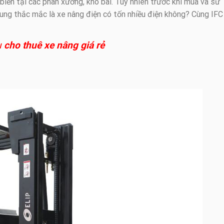
iến tại các phân xưởng, kho bãi. Tuy nhiên trước khi mua và sử
hung thắc mắc là xe nâng điện có tốn nhiều điện không? Cùng IFC
ụ
cho thuê xe nâng giá rẻ