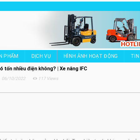
N PHẨM
DỊCH VỤ
HÌNH ẢNH HOẠT ĐỘNG
TIN
ó tốn nhiều điện không? | Xe nâng IFC
06/10/2022
117 Views