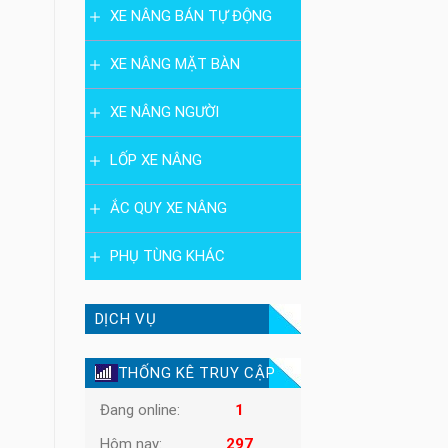
XE NÂNG BÁN TỰ ĐỘNG
XE NÂNG MẶT BÀN
XE NÂNG NGƯỜI
LỐP XE NÂNG
ẮC QUY XE NÂNG
PHỤ TÙNG KHÁC
DỊCH VỤ
THỐNG KÊ TRUY CẬP
Đang online:
1
Hôm nay:
297