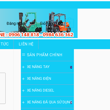
0
Đăng nhập
Giỏ hàng /
0
₫
 TỨC
LIÊN HỆ
SẢN PHẨM CHÍNH
XE NÂNG TAY
XE NÂNG ĐIỆN
XE NÂNG DIESEL
XE NÂNG ĐÃ QUA SỬ DỤNG