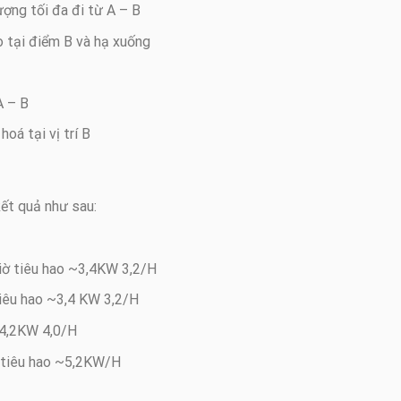
ợng tối đa đi từ A – B
o tại điểm B và hạ xuống
A – B
oá tại vị trí B
kết quả như sau:
iờ tiêu hao ~3,4KW 3,2/H
tiêu hao ~3,4 KW 3,2/H
~4,2KW 4,0/H
ờ tiêu hao ~5,2KW/H