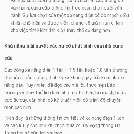
và hiệu suất của hệ thống. Nó điều chỉnh các thông số
vận hành, cung cấp thông tin trực quan cho người vận
hành. Sự lựa chọn của một xe nâng điện có bo mạch điều
khiển phổ biến và được kiểm chứng sẽ giảm rủi ro, làm
cho việc tìm kiếm linh kiện thay thế dễ dàng hơn.
Khả năng giải quyết các sự cố phát sinh của nhà cung
cấp
Các dòng xe nâng điện 1 tấn – 1.5 tấn hoặc 1.8 tấn thường
đòi hỏi ít bảo dưỡng định kỳ và không gây tốn kém như xe
nâng dầu. Tuy nhiên, để đọc các mã lỗi, thực hiện bảo
dưỡng và thay thế linh kiện như mô tơ điện, bo mạch, hoặc
cực ắc quy, cần phải có kỹ thuật viên có trình độ chuyên
môn cao hơn.
Trên đây là những thông tin chi tiết về xe nâng điện 1 tấn
và các lưu ý cần nhớ khi chọn mua xe. Hy vọng thông tin
trong bài sẽ hữu ích với bạn.