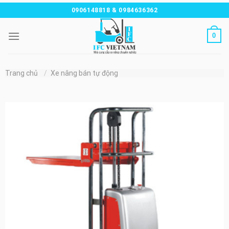
Chuyển
0906148818 & 0984636362
đến
nội
0
dung
Trang chủ
/
Xe nâng bán tự động