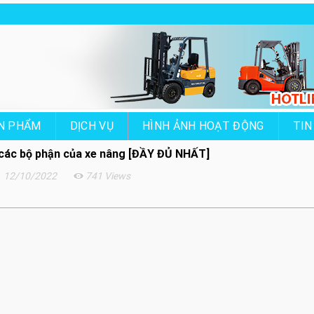
N PHẨM
DỊCH VỤ
HÌNH ẢNH HOẠT ĐỘNG
TIN
t các bộ phận của xe nâng [ĐẦY ĐỦ NHẤT]
12/10/2022
741 Views