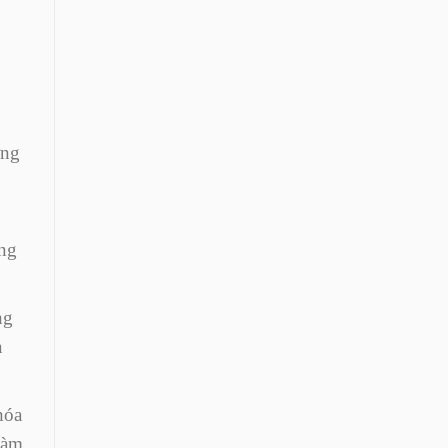
ợng
ầng
ng
a
hóa
làm