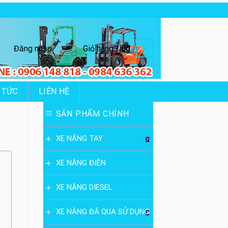
0
Đăng nhập
Giỏ hàng /
0
₫
 TỨC
LIÊN HỆ
SẢN PHẨM CHÍNH
XE NÂNG TAY
XE NÂNG ĐIỆN
XE NÂNG DIESEL
XE NÂNG ĐÃ QUA SỬ DỤNG