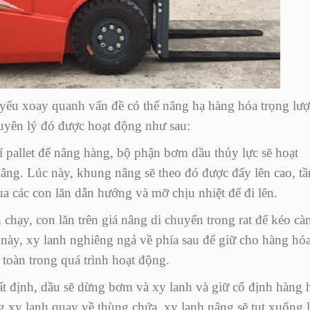
yếu xoay quanh vấn đề có thể nâng hạ hàng hóa trọng lư
uyên lý đó được hoạt động như sau:
í pallet để nâng hàng, bộ phận bơm dầu thủy lực sẽ hoạt
nâng. Lúc này, khung nâng sẽ theo đó được đẩy lên cao, t
qua các con lăn dẫn hướng và mỡ chịu nhiệt để đi lên.
chạy, con lăn trên giá nâng di chuyển trong rat để kéo cà
 này, xy lanh nghiêng ngả về phía sau để giữ cho hàng hó
toàn trong quá trình hoạt động.
t định, dầu sẽ dừng bơm và xy lanh và giữ cố định hàng 
rong xy lanh quay về thùng chứa, xy lanh nâng sẽ tụt xuống 