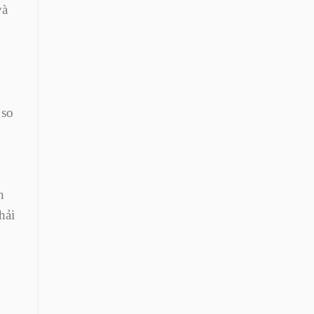
và
 so
h
hải