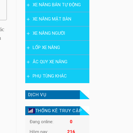
XE NÂNG BÁN TỰ ĐỘNG
XE NÂNG MẶT BÀN
ác
XE NÂNG NGƯỜI
n
LỐP XE NÂNG
ẮC QUY XE NÂNG
PHỤ TÙNG KHÁC
DỊCH VỤ
THỐNG KÊ TRUY CẬP
Đang online:
0
Hôm nay:
216