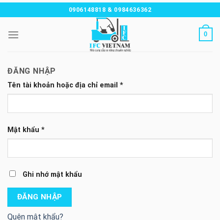
Chuyển
0906148818 & 0984636362
đến
nội
0
dung
ĐĂNG NHẬP
Tên tài khoản hoặc địa chỉ email
*
Mật khẩu
*
Ghi nhớ mật khẩu
ĐĂNG NHẬP
Quên mật khẩu?