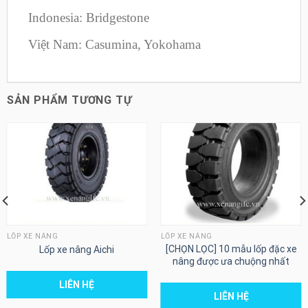
Indonesia: Bridgestone
Việt Nam: Casumina, Yokohama
SẢN PHẨM TƯƠNG TỰ
LỐP XE NÂNG
LỐP XE NÂNG
[CHỌN LỌC] 10 mẫu lốp đặc xe
Lốp xe nâng Aichi
nâng được ưa chuộng nhất
LIÊN HỆ
LIÊN HỆ