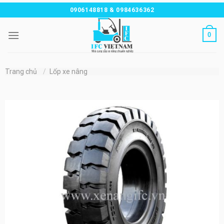
Chuyển
0906148818 & 0984636362
đến
nội
0
dung
Trang chủ
/
Lốp xe nâng