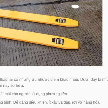
ay thấp lại có những ưu nhược điểm khác nhau. Dưới đây là n
n này sở hữu.
hoải mái cho người sử dụng phương tiện.
ng bình. Dễ dàng điều khiển, ít xảy va đạp, rơi vỡ hàng hóa