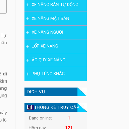
XE NÂNG BÁN TỰ ĐỘNG
XE NÂNG MẶT BÀN
XE NÂNG NGƯỜI
 Tự
nhận
LỐP XE NÂNG
ẮC QUY XE NÂNG
PHỤ TÙNG KHÁC
để
di
 kim
àng
DỊCH VỤ
dụng
THỐNG KÊ TRUY CẬP
 xây
Đang online:
1
ô tô
Hôm nay:
121