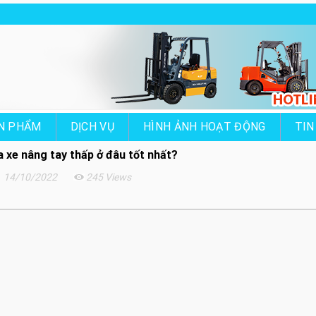
N PHẨM
DỊCH VỤ
HÌNH ẢNH HOẠT ĐỘNG
TIN
a xe nâng tay thấp ở đâu tốt nhất?
14/10/2022
245 Views