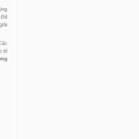
cùng
. Để
giải
 Các
 trì
ợng