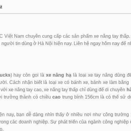
ất
C Việt Nam chuyên cung cấp các sản phẩm xe nâng tay thấp.
 người tin dùng ở Hà Nội hiện nay. Liên hệ ngay hôm nay để 
rucks
) hay còn gọi là
xe nâng hạ
là loại xe tay nâng dùng 
i. Cách nhận biết là loại xe có bánh xe, bánh xe làm bằng
với xe nâng tay cao, xe nâng tay thấp chỉ dùng để di chuyên
h
i trưởng thành có chiều
cao
trung bình 156cm là có thể sử 
ện nay, bạn dễ dàng nhìn thấy ở nhiều nơi như công trường
í trong các doanh nghiệp. Sự phát triển của ngành công nghiệp 
o.