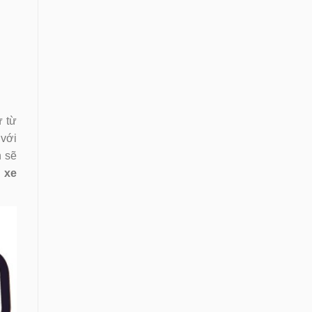
ứ từ
 với
n sẽ
,
xe