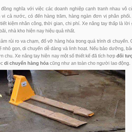
 đồng nghĩa với việc các doanh nghiệp cạnh tranh nhau vô 
m vi cả nước, có đến hàng trăm, hàng ngàn đơn vị phân phối
iết kiệm nhân công, thời gian, chi phí. Xe nâng tay thấp là lời 
bãi, nhà kho hiện nay hiệu quả nhất.
m rủi ro va chạm, đổ vỡ hàng hóa trong quá trình di chuyển.
ế nhỏ gọn, di chuyển dễ dàng và linh hoạt. Nếu bảo dưỡng, bảo
n chu. Xe nâng tay hiện nay một số thiết kế đã tích hợp
đối tư
ệc
di chuyển hàng hóa
cũng như an toàn cho người lao động.