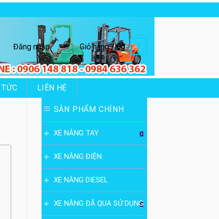
0
Đăng nhập
Giỏ hàng /
0
₫
 TỨC
LIÊN HỆ
SẢN PHẨM CHÍNH
XE NÂNG TAY
XE NÂNG ĐIỆN
XE NÂNG DIESEL
XE NÂNG ĐÃ QUA SỬ DỤNG