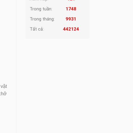
Trong tuần:
1748
Trong tháng:
9931
Tất cả:
442124
 vật
 chở