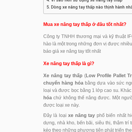
Vì sao nên sử dụng xe nâng tay thấp
Dòng xe nâng tay thấp nào thịnh hành nh
Mua xe nâng tay thấp ở đâu tốt nhất?
Công ty TNHH thương mại và kỹ thuật IF
hào là một trong những đơn vị được nhiều
báo giá xe nâng tay tốt nhất
Xe nâng tay thấp là gì?
Xe nâng tay thấp
(
Low Profile Pallet T
chuyển hàng hóa
bằng dựa vào sức ngườ
loại và được bọc bằng 1 lớp cao su. Khác 
hóa
chứ không thể nâng được. Một ngườ
được loại xe này.
Đây là loại
xe nâng tay
phổ biến nhất hi
dựng, nhà kho, bến bãi, siêu thị, thậm tr
kéo theo những phương tiện phát triển the