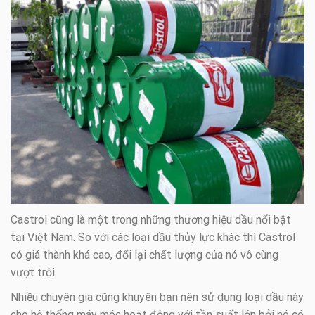
Castrol cũng là một trong những thương hiệu dầu nổi bật
tại Việt Nam. So với các loại dầu thủy lực khác thì Castrol
có giá thành khá cao, đổi lại chất lượng của nó vô cùng
vượt trội.
Nhiều chuyên gia cũng khuyên bạn nên sử dụng loại dầu này
cho hệ thống máy móc hoạt động với tần suất lớn bởi nó có